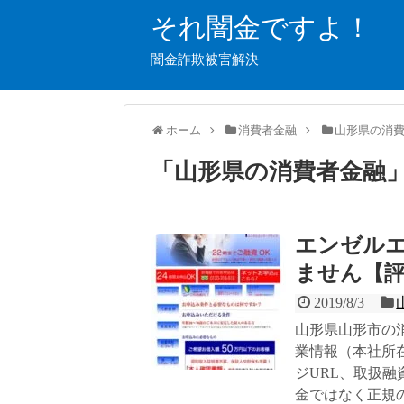
それ闇金ですよ！
闇金詐欺被害解決
ホーム
消費者金融
山形県の消
「
山形県の消費者金融
エンゼル
ません【
2019/8/3
山形県山形市の
業情報（本社所
ジURL、取扱
金ではなく正規