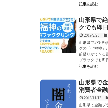
記事を読む
山形県で
クでも即
2019/2/25
山形県で絶対融
グの「七福神」
前借りができる
ブラックでも即
記事を読む
山形県で
消費者金融
2018/11/12
山形県で金融ブ