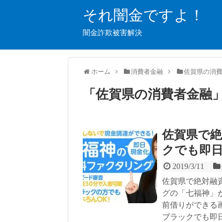
それ闇金ですよ！
闇金詐欺被害解決
ホーム
消費者金融
佐賀県の消
「
佐賀県の消費者金融
佐賀県で
クでも即
2019/3/11
佐賀県で絶対融
グの「七福神」
前借りができる
ブラックでも即